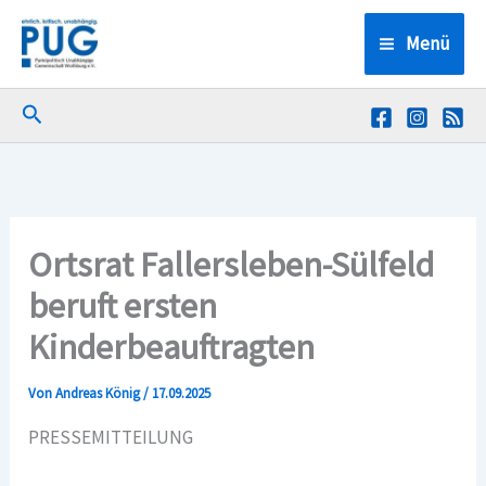
Zum
Menü
Inhalt
springen
Suchen
Ortsrat Fallersleben-Sülfeld
beruft ersten
Kinderbeauftragten
Von
Andreas König
/
17.09.2025
PRESSEMITTEILUNG