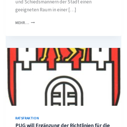
und Schiedsmännern der Stadt einen
geeigneten Raum in einer […]
STADT
MEHR…
SOLL
RAUM
FÜR
SCHIEDSLEUTE
BEREITSTELLEN
RATSFRAKTION
PUG will Ergänzung der Richtlinien für die