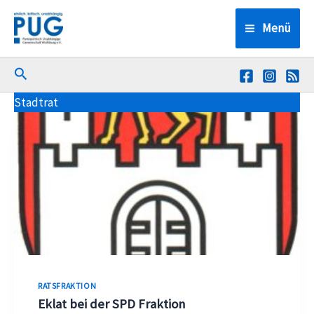
Zum
Menü
Inhalt
springen
Suchen
Stadtrat
RATSFRAKTION
Eklat bei der SPD Fraktion