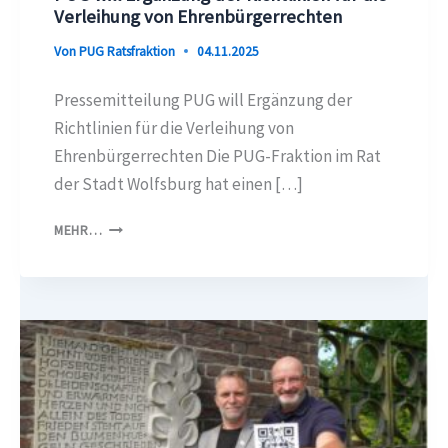
Verleihung von Ehrenbürgerrechten
Von
PUG Ratsfraktion
04.11.2025
Pressemitteilung PUG will Ergänzung der
Richtlinien für die Verleihung von
Ehrenbürgerrechten Die PUG-Fraktion im Rat
der Stadt Wolfsburg hat einen […]
PUG
MEHR…
WILL
ERGÄNZUNG
DER
RICHTLINIEN
FÜR
DIE
VERLEIHUNG
VON
EHRENBÜRGERRECHTEN