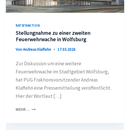
RATSFRAKTION
Stellungnahme zu einer zweiten
Feuerwehrwache in Wolfsburg
Von
Andreas Klaffehn
17.03.2026
Zur Diskussion um eine weitere
Feuerwehrwache im Stadtgebiet Wolfsburg,
hat PUG Fraktionsvorsitzender Andreas
Klaffehn eine Pressemitteilung veröffentlicht.
Hier der Wortlaut […]
STELLUNGNAHME
MEHR…
ZU
EINER
ZWEITEN