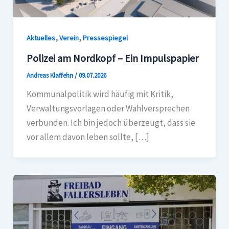
,
,
Aktuelles
Verein
Pressespiegel
Polizei am Nordkopf – Ein Impulspapier
Andreas Klaffehn
/
09.07.2026
Kommunalpolitik wird häufig mit Kritik,
Verwaltungsvorlagen oder Wahlversprechen
verbunden. Ich bin jedoch überzeugt, dass sie
vor allem davon leben sollte, […]